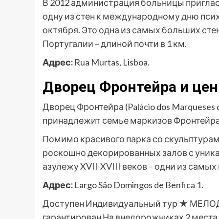
В 2012 администрация больницы пригла
одну из стен к международному дню пси
октября. Это одна из самых больших сте
Португалии – длиной почти в 1 км.
Адрес:
Rua Murtas, Lisboa.
Дворец Фронтейра и це
Дворец Фронтейра (Palácio dos Marqueses d
принадлежит семье маркизов Фронтейра п
Помимо красивого парка со скульптурам
роскошно декорированных залов с уник
азулежу XVII-XVIII веков – одни из самы
Адрес:
Largo São Domingos de Benfica 1.
Доступен Индивидуальный тур
★ МЕЛОДИ
гарантирован На внедорожниках 2 места 