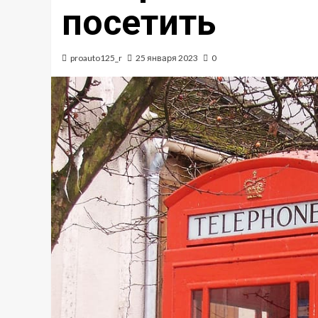
посетить
proauto125_r
25 января 2023
0