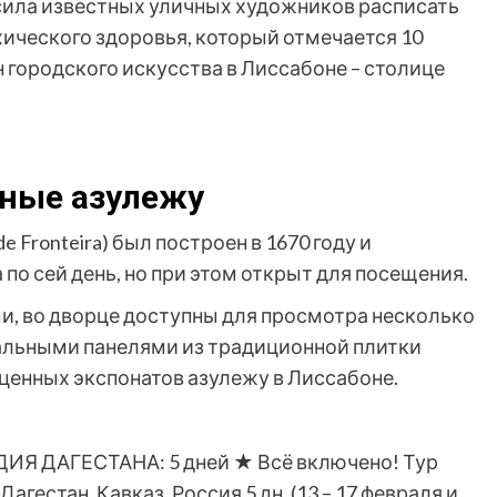
сила известных уличных художников расписать
хического здоровья, который отмечается 10
н городского искусства в Лиссабоне – столице
нные азулежу
e Fronteira) был построен в 1670 году и
о сей день, но при этом открыт для посещения.
и, во дворце доступны для просмотра несколько
альными панелями из традиционной плитки
х ценных экспонатов азулежу в Лиссабоне.
Я ДАГЕСТАНА: 5 дней ★ Всё включено! Тур
Дагестан, Кавказ, Россия
5 дн.
(13 – 17 февраля и