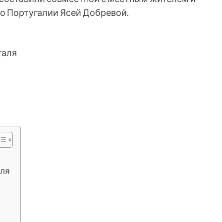
о Португалии Ясей Добревой.
таля
аля