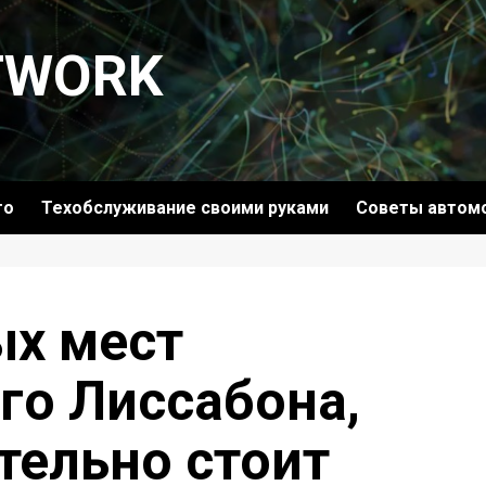
TWORK
то
Техобслуживание своими руками
Советы автом
ых мест
го Лиссабона,
тельно стоит