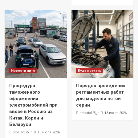
Новости авто
Куда поехать
Процедура
Порядок проведения
таможенного
регламентных работ
оформления
для моделей пятой
электромобилей при
серии
ввозе в Россию из
proauto125_r
13 июля 2026
Китая, Кореи и
Беларуси
proauto125_r
15 июля 2026