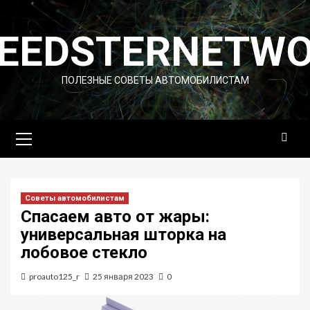
Перейти
к
EEDSTERNETW
содержимому
ПОЛЕЗНЫЕ СОВЕТЫ АВТОМОБИЛИСТАМ
Основное
меню
Советы автомобилистам
Спасаем авто от жары:
универсальная шторка на
лобовое стекло
proauto125_r
25 января 2023
0