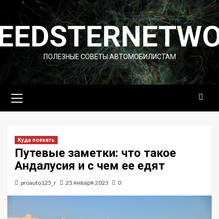
Перейти
к
EEDSTERNETW
содержимому
ПОЛЕЗНЫЕ СОВЕТЫ АВТОМОБИЛИСТАМ
Основное
меню
Куда поехать
Путевые заметки: что такое
Андалусия и с чем ее едят
proauto125_r
25 января 2023
0