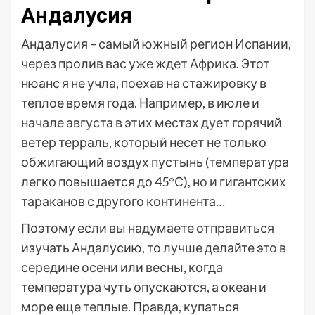
Андалусия
Андалусия – самый южный регион Испании,
через пролив вас уже ждет Африка. Этот
нюанс я не учла, поехав на стажировку в
теплое время года. Например, в июле и
начале августа в этих местах дует горячий
ветер терраль, который несет не только
обжигающий воздух пустынь (температура
легко повышается до 45°С), но и гигантских
тараканов с другого континента…
Поэтому если вы надумаете отправиться
изучать Андалусию, то лучше делайте это в
середине осени или весны, когда
температура чуть опускаются, а океан и
море еще теплые. Правда, купаться