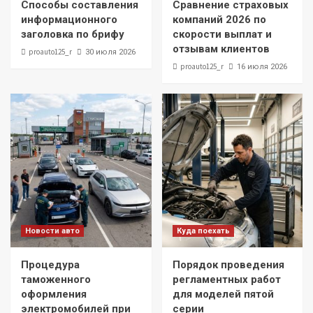
Способы составления
Сравнение страховых
информационного
компаний 2026 по
заголовка по брифу
скорости выплат и
отзывам клиентов
proauto125_r
30 июля 2026
proauto125_r
16 июля 2026
Новости авто
Куда поехать
Процедура
Порядок проведения
таможенного
регламентных работ
оформления
для моделей пятой
электромобилей при
серии