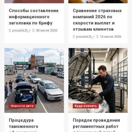
Способы составления информационного
заголовка по брифу
Способы составления
Сравнение страховых
1
информационного
компаний 2026 по
заголовка по брифу
скорости выплат и
Куда поехать
отзывам клиентов
proauto125_r
30 июля 2026
Сравнение страховых компаний 2026 по
proauto125_r
16 июля 2026
скорости выплат и отзывам клиентов
2
Новости авто
Процедура таможенного оформления
электромобилей при ввозе в Россию из
Китая, Кореи и Беларуси
3
Куда поехать
Порядок проведения регламентных
работ для моделей пятой серии
Новости авто
Куда поехать
4
Процедура
Порядок проведения
Новости авто
таможенного
регламентных работ
Соответствие ГОСТ плит ОБМ-ПМ из