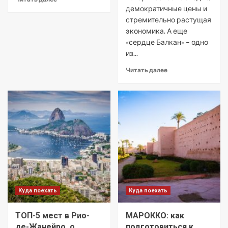
демократичные цены и
стремительно растущая
экономика. А еще
«сердце Балкан» – одно
из...
Читать далее
Куда поехать
Куда поехать
ТОП-5 мест в Рио-
МАРОККО: как
де-Жанейро, о
подготовиться к