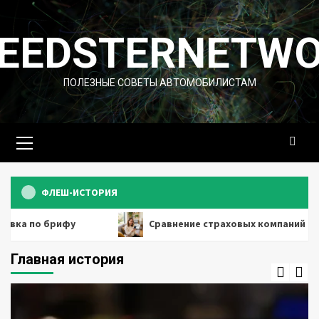
Перейти
к
EEDSTERNETW
содержимому
ПОЛЕЗНЫЕ СОВЕТЫ АВТОМОБИЛИСТАМ
Основное
меню
ФЛЕШ-ИСТОРИЯ
фу
Сравнение страховых компаний 2026 по скорост
Главная история