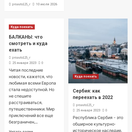
proauto125_r
10 июля 2026
Куда поехать
БАЛКАНЫ: что
смотреть и куда
ехать
proauto125_r
0
25 января 2023
Читая последние
новости, кажется, что
Куда поехать
любимая всеми Европа
стала недоступной. Но
Сербия: как
не спешите
переехать в 2022
расстраиваться,
proauto125_r
путешественники. Мир
0
25 января 2023
приключений все еще
Республика Сербия – это
безграничен,...
обширное культурно-
историческое наследие,
Читать далее