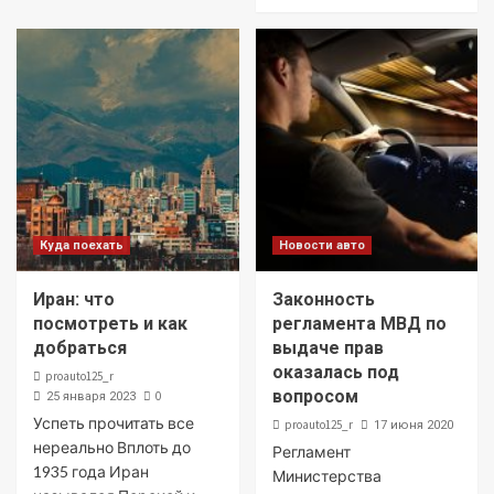
Куда поехать
Новости авто
Иран: что
Законность
посмотреть и как
регламента МВД по
добраться
выдаче прав
оказалась под
proauto125_r
вопросом
0
25 января 2023
Успеть прочитать все
proauto125_r
17 июня 2020
нереально Вплоть до
Регламент
1935 года Иран
Министерства