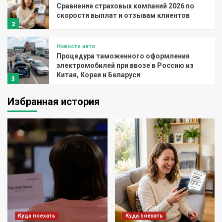
Сравнение страховых компаний 2026 по
скорости выплат и отзывам клиентов
2
Новости авто
Процедура таможенного оформления
электромобилей при ввозе в Россию из
Китая, Кореи и Беларуси
3
Избранная история
Куда поехать
Порядок проведения регламентных
работ для моделей пятой серии
4
Новости авто
Соответствие ГОСТ плит ОБМ-ПМ из
базальтовой ваты
5
Куда поехать
Куда поехать
Куда поехать