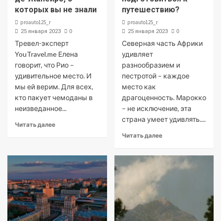
которых вы не знали
путешествию?
proauto125_r
proauto125_r
0
0
25 января 2023
25 января 2023
Тревел-эксперт
Северная часть Африки
YouTravel.me Елена
удивляет
говорит, что Рио –
разнообразием и
удивительное место. И
пестротой – каждое
мы ей верим. Для всех,
место как
кто пакует чемоданы в
драгоценность. Марокко
неизведанное...
– не исключение, эта
страна умеет удивлять....
Читать далее
Читать далее