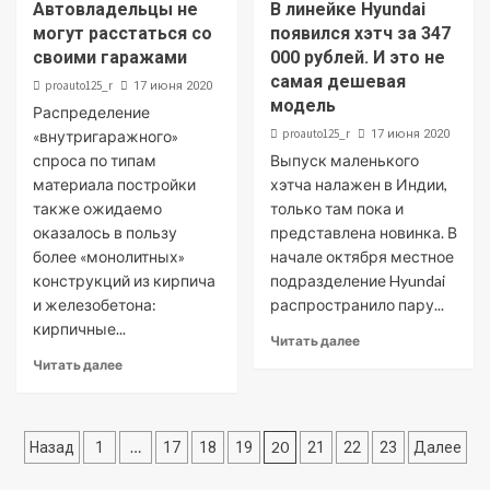
Автовладельцы не
В линейке Hyundai
могут расстаться со
появился хэтч за 347
своими гаражами
000 рублей. И это не
самая дешевая
proauto125_r
17 июня 2020
модель
Распределение
proauto125_r
«внутригаражного»
17 июня 2020
спроса по типам
Выпуск маленького
материала постройки
хэтча налажен в Индии,
также ожидаемо
только там пока и
оказалось в пользу
представлена новинка. В
более «монолитных»
начале октября местное
конструкций из кирпича
подразделение Hyundai
и железобетона:
распространило пару...
кирпичные...
Читать далее
Читать далее
Пагинация
…
20
Назад
1
17
18
19
21
22
23
Далее
записей