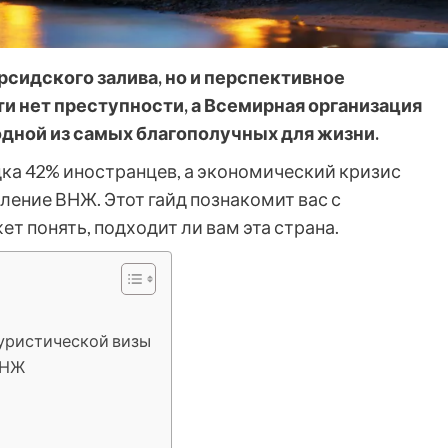
рсидского залива, но и перспективное
ти нет преступности, а Всемирная организация
одной из самых благополучных для жизни.
дка 42% иностранцев, а экономический кризис
ение ВНЖ. Этот гайд познакомит вас с
т понять, подходит ли вам эта страна.
уристической визы
ВНЖ