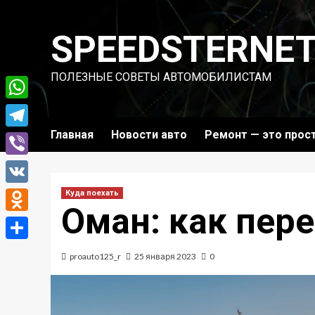
Перейти
к
SPEEDSTERNE
содержимому
ПОЛЕЗНЫЕ СОВЕТЫ АВТОМОБИЛИСТАМ
WhatsApp
Главная
Новости авто
Ремонт — это прос
Telegram
Viber
VK
Куда поехать
Оман: как пере
Odnoklassniki
Отправить
proauto125_r
25 января 2023
0