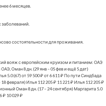
нее 6 месяцев.
 заболеваний.
ансово состоятельности для проживания.
ий вояж с европейским круизом и питанием: ОАЭ
й ОАЭ, Оман
8 дн.
(29 янв – 05 фев и ещё 5 дат)
лья 5.0
(67)
от 59 500 ₽
от 6 611 ₽
По пути Синдбада
– 18 февраля)
Илья
112 205 ₽
11 221 ₽
Илья
112 205 ₽
сионный Оман
8 дн.
(17 – 24 сентября)
Маргарита 5.0
6 ₽
10 029 ₽