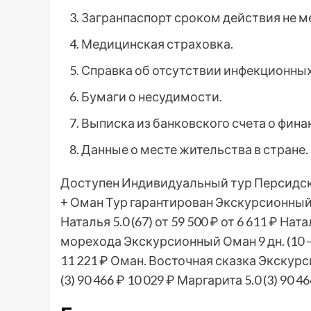
Загранпаспорт сроком действия не ме
Медицинская страховка.
Справка об отсутствии инфекционных
Бумаги о несудимости.
Выписка из банковского счета о фин
Данные о месте жительства в стране.
Доступен Индивидуальный тур
Персидск
+ Оман Тур гарантирован Экскурсионны
Наталья 5.0
(67)
от 59 500 ₽
от 6 611 ₽
Ната
морехода Экскурсионный Оман
9 дн.
(10 
11 221 ₽
Оман. Восточная сказка Экскур
(3)
90 466 ₽
10 029 ₽
Маргарита 5.0
(3)
90 46