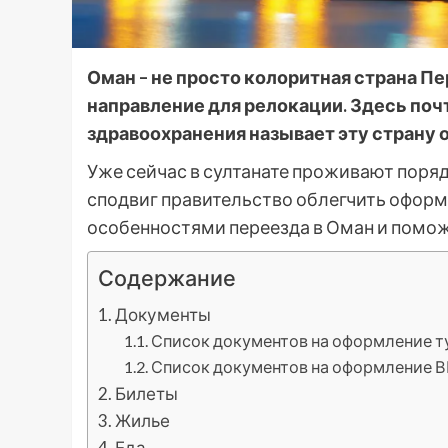
Оман – не просто колоритная страна Пе
направление для релокации. Здесь поч
здравоохранения называет эту страну 
Уже сейчас в султанате проживают поря
сподвиг правительство облегчить оформл
особенностями переезда в Оман и поможе
Содержание
Документы
Список документов на оформление т
Список документов на оформление 
Билеты
Жилье
Еда