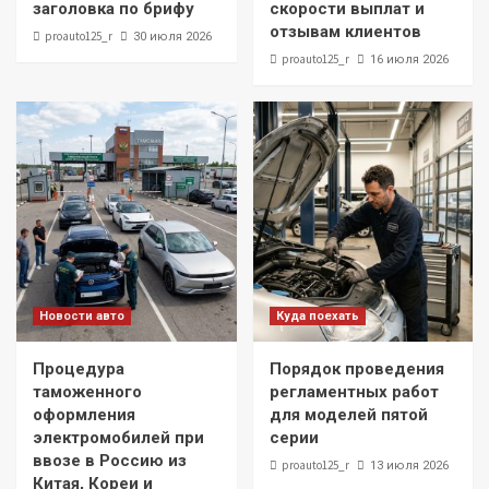
заголовка по брифу
скорости выплат и
отзывам клиентов
proauto125_r
30 июля 2026
proauto125_r
16 июля 2026
Новости авто
Куда поехать
Процедура
Порядок проведения
таможенного
регламентных работ
оформления
для моделей пятой
электромобилей при
серии
ввозе в Россию из
proauto125_r
13 июля 2026
Китая, Кореи и