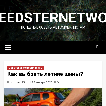
Перейти
к
EEDSTERNETW
содержимому
ПОЛЕЗНЫЕ СОВЕТЫ АВТОМОБИЛИСТАМ
Основное
меню
Советы автомобилистам
Как выбрать летние шины?
proauto125_r
25 января 2023
0