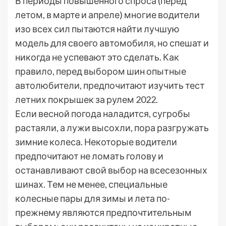
В периоды повышенного спроса (перед
летом, в марте и апреле) многие водители
изо всех сил пытаются найти лучшую
модель для своего автомобиля, но спешат и
никогда не успевают это сделать. Как
правило, перед выбором шин опытные
автолюбители, предпочитают изучить тест
летних покрышек за рулем 2022.
Если весной погода наладится, сугробы
растаяли, а лужи высохли, пора разгружать
зимние колеса. Некоторые водители
предпочитают не ломать голову и
останавливают свой выбор на всесезонных
шинах. Тем не менее, специальные
колесные пары для зимы и лета по-
прежнему являются предпочтительным