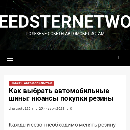
Перейти
к
EEDSTERNETW
содержимому
ПОЛЕЗНЫЕ СОВЕТЫ АВТОМОБИЛИСТАМ
Основное
меню
Советы автомобилистам
Как выбрать автомобильные
шины: нюансы покупки резины
proauto125_r
25 января 2023
0
Каждый сезон необходимо менять резину