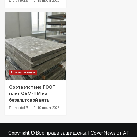
proauto125_r
15 июля 2026
Новости авто
Соответствие ГОСТ
плит ОБМ-ПМ из
базальтовой ваты
proauto125_r
10 июля 2026
Copyright © Все права защищены.
|
CoverNews
от AF