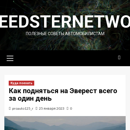
Перейти
к
EEDSTERNETW
содержимому
ПОЛЕЗНЫЕ СОВЕТЫ АВТОМОБИЛИСТАМ
Основное
меню
Куда поехать
Как подняться на Эверест всего
за один день
proauto125_r
25 января 2023
0