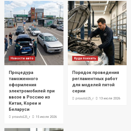
Новости авто
Куда поехать
Процедура
Порядок проведения
таможенного
регламентных работ
оформления
для моделей пятой
электромобилей при
серии
ввозе в Россию из
proauto125_r
13 июля 2026
Китая, Кореи и
Беларуси
proauto125_r
15 июля 2026