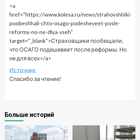
<a
href="https://www.kolesa.ru/news/strahovshhiki-
poobeshhali-chto-osago-podesheveet-posle-
reformy-no-ne-dlya-vseh"
target="_blank">Страховщики пообещали,
что ОСАГО подешевеет после реформы. Но
не для всех</a>
Источник
Спасибо за чтение!
Больше историй