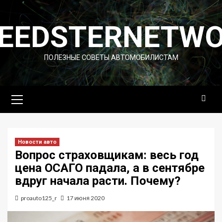
Перейти
к
EEDSTERNETW
содержимому
ПОЛЕЗНЫЕ СОВЕТЫ АВТОМОБИЛИСТАМ
Основное
меню
Новости авто
Вопрос страховщикам: весь год
цена ОСАГО падала, а в сентябре
вдруг начала расти. Почему?
proauto125_r
17 июня 2020