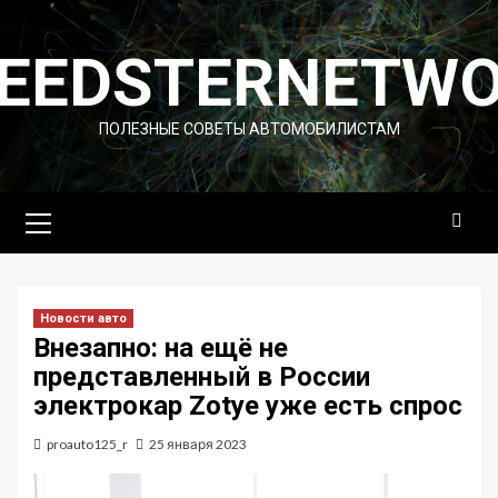
Перейти
к
EEDSTERNETW
содержимому
ПОЛЕЗНЫЕ СОВЕТЫ АВТОМОБИЛИСТАМ
Основное
меню
Новости авто
Внезапно: на ещё не
представленный в России
электрокар Zotye уже есть спрос
proauto125_r
25 января 2023