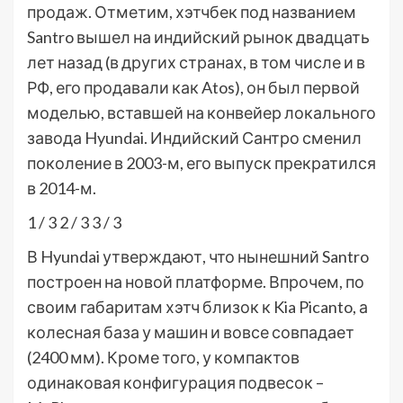
продаж. Отметим, хэтчбек под названием
Santro вышел на индийский рынок двадцать
лет назад (в других странах, в том числе и в
РФ, его продавали как Atos), он был первой
моделью, вставшей на конвейер локального
завода Hyundai. Индийский Сантро сменил
поколение в 2003-м, его выпуск прекратился
в 2014-м.
1
/ 3
2
/ 3
3
/ 3
В Hyundai утверждают, что нынешний Santro
построен на новой платформе. Впрочем, по
своим габаритам хэтч близок к Kia Picanto, а
колесная база у машин и вовсе совпадает
(2400 мм). Кроме того, у компактов
одинаковая конфигурация подвесок –