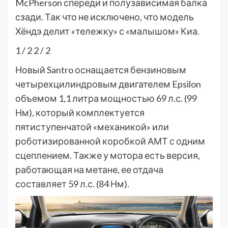
McPherson спереди и полузависимая балка
сзади. Так что не исключено, что модель
Хёндэ делит «тележку» с «малышом» Киа.
1
/ 2
2
/ 2
Новый Santro оснащается бензиновым
четырехцилиндровым двигателем Epsilon
объемом 1,1 литра мощностью 69 л.с. (99
Нм), который комплектуется
пятиступенчатой «механикой» или
роботизированной коробкой АМТ с одним
сцеплением. Также у мотора есть версия,
работающая на метане, ее отдача
составляет 59 л.с. (84 Нм).