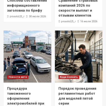
Способы составления
Сравнение страховых
информационного
компаний 2026 по
заголовка по брифу
скорости выплат и
отзывам клиентов
proauto125_r
30 июля 2026
proauto125_r
16 июля 2026
Новости авто
Куда поехать
Процедура
Порядок проведения
таможенного
регламентных работ
оформления
для моделей пятой
электромобилей при
серии