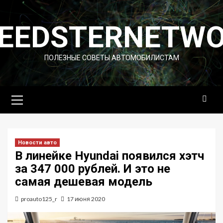
Перейти
к
EEDSTERNETW
содержимому
ПОЛЕЗНЫЕ СОВЕТЫ АВТОМОБИЛИСТАМ
Основное
меню
Новости авто
В линейке Hyundai появился хэтч
за 347 000 рублей. И это не
самая дешевая модель
proauto125_r
17 июня 2020