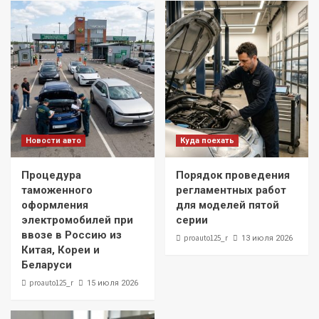
Новости авто
Куда поехать
Процедура
Порядок проведения
таможенного
регламентных работ
оформления
для моделей пятой
электромобилей при
серии
ввозе в Россию из
proauto125_r
13 июля 2026
Китая, Кореи и
Беларуси
proauto125_r
15 июля 2026