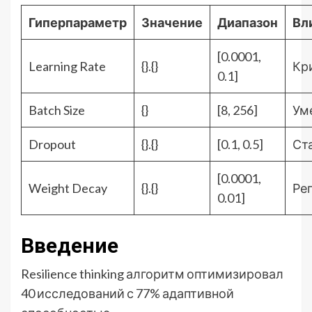
Гиперпараметр
Значение
Диапазон
Вл
[0.0001,
Learning Rate
{}.{}
Кр
0.1]
Batch Size
{}
[8, 256]
Ум
Dropout
{}.{}
[0.1, 0.5]
Ст
[0.0001,
Weight Decay
{}.{}
Ре
0.01]
Введение
Resilience thinking алгоритм оптимизировал
40 исследований с 77% адаптивной