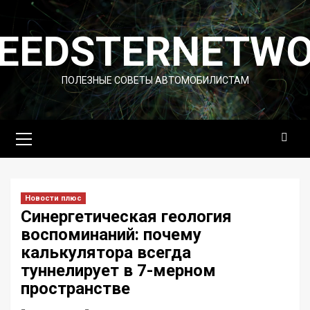
Перейти
к
EEDSTERNETW
содержимому
ПОЛЕЗНЫЕ СОВЕТЫ АВТОМОБИЛИСТАМ
Основное
меню
Новости плюс
Синергетическая геология
воспоминаний: почему
калькулятора всегда
туннелирует в 7-мерном
пространстве