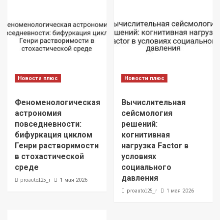
Новости плюс
Новости плюс
Феноменологическая
Вычислительная
астрономия
сейсмология
повседневности:
решений:
бифуркация циклом
когнитивная
Генри растворимости
нагрузка Factor в
в стохастической
условиях
среде
социального
давления
proauto125_r
1 мая 2026
proauto125_r
1 мая 2026