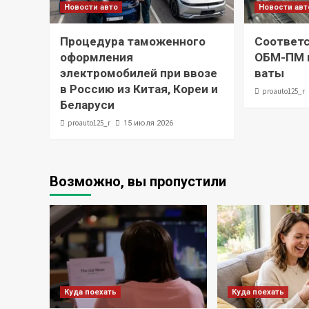
Новости авто
Новости авт
Процедура таможенного
Соответс
оформления
ОБМ-ПМ и
электромобилей при ввозе
ваты
в Россию из Китая, Кореи и
proauto125_r
Беларуси
proauto125_r
15 июля 2026
Возможно, вы пропустили
Куда поехать
Куда поехать