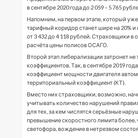
в сентябре 2020 года до 2 059 – 5 765 рубл
Напомним, на первом этапе, который уже 
тарифный коридор станет шире на 20% и со
от 3 432 до 4 118 рублей. Страховщики в
расчёта цены полисов ОСАГО.
Второй этап либерализации затронет не 
коэффициентов. Так, в сентябре 2019 год
коэффициент мощности двигателя автомоб
территориальный коэффициент (КТ).
Вместо них страховщики, возможно, нач
учитывать количество нарушений прави
для тех, за кем числятся серьёзные нару
превышение скоростного лимита более, ч
светофора, вождение в нетрезвом состоя