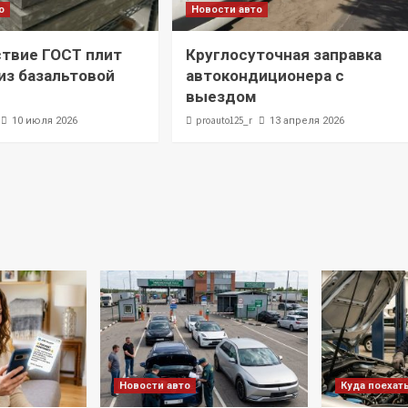
о
Новости авто
твие ГОСТ плит
Круглосуточная заправка
з базальтовой
автокондиционера с
выездом
proauto125_r
10 июля 2026
13 апреля 2026
Новости авто
Куда поехат