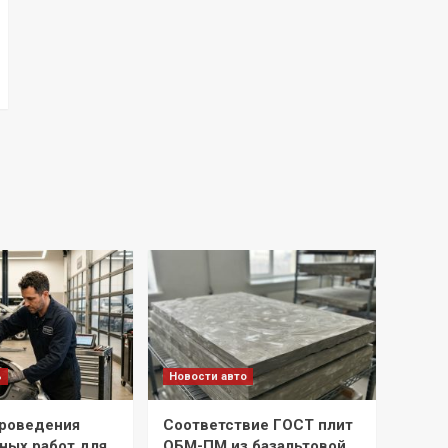
ь
Новости авто
роведения
Соответствие ГОСТ плит
ных работ для
ОБМ-ПМ из базальтовой