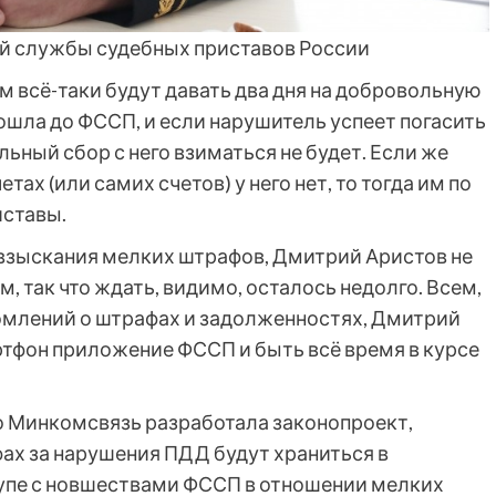
й службы судебных приставов России
м всё-таки будут давать два дня на добровольную
ошла до ФССП, и если нарушитель успеет погасить
льный сбор с него взиматься не будет. Если же
етах (или самих счетов) у него нет, то тогда им по
иставы.
 взыскания мелких штрафов, Дмитрий Аристов не
м, так что ждать, видимо, осталось недолго. Всем,
едомлений о штрафах и задолженностях, Дмитрий
ртфон приложение ФССП и быть всё время в курсе
что Минкомсвязь разработала законопроект,
ах за нарушения ПДД будут храниться в
 Вкупе с новшествами ФССП в отношении мелких