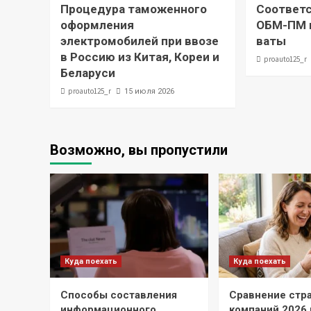
Процедура таможенного
Соответс
оформления
ОБМ-ПМ и
электромобилей при ввозе
ваты
в Россию из Китая, Кореи и
proauto125_r
Беларуси
proauto125_r
15 июля 2026
Возможно, вы пропустили
Куда поехать
Куда поехать
Способы составления
Сравнение стр
информационного
компаний 2026 