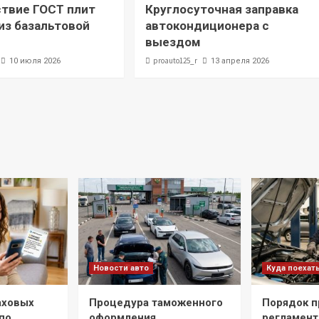
твие ГОСТ плит
Круглосуточная заправка
з базальтовой
автокондиционера с
выездом
proauto125_r
10 июля 2026
13 апреля 2026
Новости авто
Куда поехат
аховых
Процедура таможенного
Порядок п
по
оформления
регламент