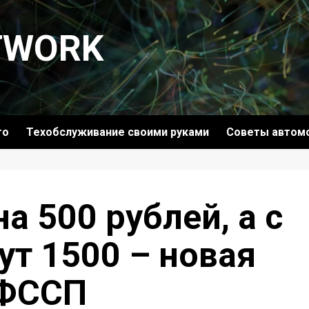
TWORK
то
Техобслуживание своими руками
Советы автом
 500 рублей, а с
ут 1500 – новая
 ФССП