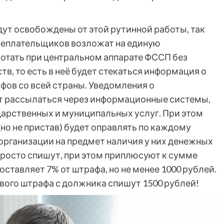
ут освобождены от этой рутинной работы, так
неплательщиков возложат на единую
ботать при центральном аппарате ФССП без
, то есть в неё будет стекаться информация о
ов со всей страны. Уведомления о
т рассылаться через информационные системы,
арственных и муниципальных услуг. При этом
но не пристав) будет оправлять по каждому
 организации на предмет наличия у них денежных
 просто спишут, при этом приплюсуют к сумме
ставляет 7% от штрафа, но не менее 1000 рублей.
ёвого штрафа с должника спишут 1500 рублей!