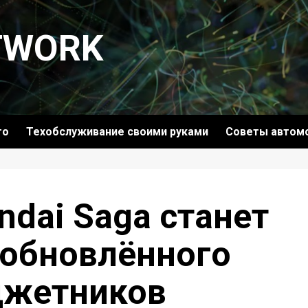
TWORK
то
Техобслуживание своими руками
Советы автом
ndai Saga станет
 обновлённого
джетников