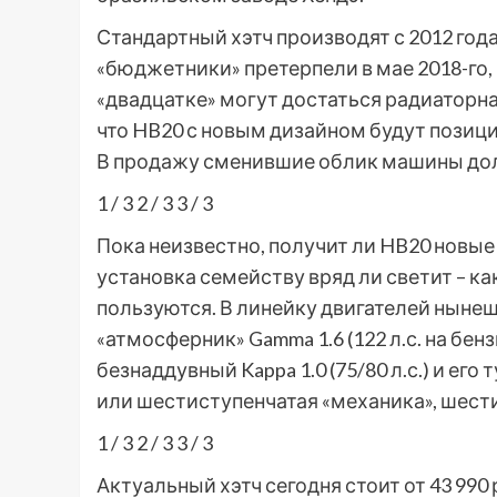
Стандартный хэтч производят с 2012 года
«бюджетники» претерпели в мае 2018-го,
«двадцатке» могут достаться радиаторна
что HB20 с новым дизайном будут позици
В продажу сменившие облик машины долж
1
/ 3
2
/ 3
3
/ 3
Пока неизвестно, получит ли HB20 новые
установка семейству вряд ли светит – ка
пользуются. В линейку двигателей нын
«атмосферник» Gamma 1.6 (122 л.с. на бен
безнаддувный Kappa 1.0 (75/80 л.с.) и его 
или шестиступенчатая «механика», шест
1
/ 3
2
/ 3
3
/ 3
Актуальный хэтч сегодня стоит от 43 990