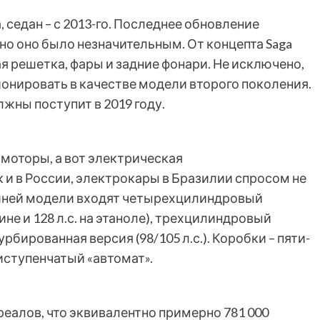
, седан – с 2013-го. Последнее обновление
 но оно было незначительным. От концепта Saga
я решетка, фары и задние фонари. Не исключено,
онировать в качестве модели второго поколения.
ны поступит в 2019 году.
 моторы, а вот электрическая
к и в России, электрокары в Бразилии спросом не
ешней модели входят четырехцилиндровый
зине и 128 л.с. на этаноле), трехцилиндровый
турбированная версия (98/105 л.с.). Коробки – пяти-
иступенчатый «автомат».
 реалов, что эквивалентно примерно 781 000