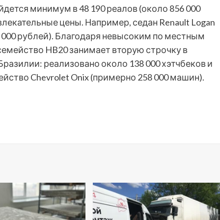
йдется минимум в 48 190 реалов (около 856 000
влекательные цены. Например, седан Renault Logan
52 000 рублей). Благодаря невысоким по местным
 семейство HB20 занимает вторую строчку в
разилии: реализовано около 138 000 хэтчбеков и
йство Chevrolet Onix (примерно 258 000 машин).