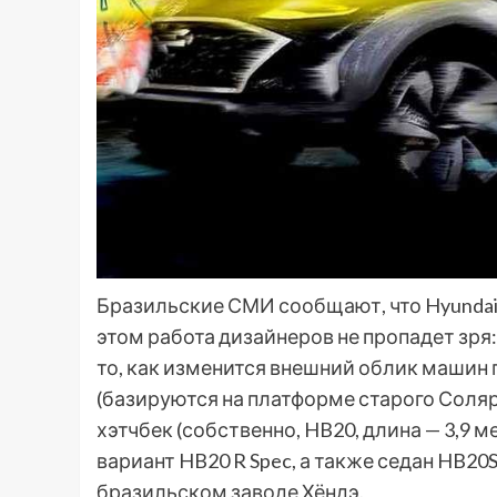
Бразильские СМИ сообщают, что Hyundai 
этом работа дизайнеров не пропадет зря
то, как изменится внешний облик машин
(базируются на платформе старого Соля
хэтчбек (собственно, HB20, длина — 3,9 
вариант HB20 R Spec, а также седан HB20
бразильском заводе Хёндэ.