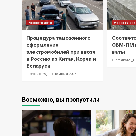
Новости авто
Новости авт
Процедура таможенного
Соответс
оформления
ОБМ-ПМ и
электромобилей при ввозе
ваты
в Россию из Китая, Кореи и
proauto125_r
Беларуси
proauto125_r
15 июля 2026
Возможно, вы пропустили