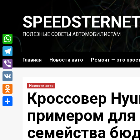
Перейти
к
SPEEDSTERNE
содержимому
ПОЛЕЗНЫЕ СОВЕТЫ АВТОМОБИЛИСТАМ
WhatsApp
Главная
Новости авто
Ремонт — это прос
Telegram
Viber
VK
Новости авто
Кроссовер Hyu
Odnoklassniki
примером для
Отправить
семейства бю