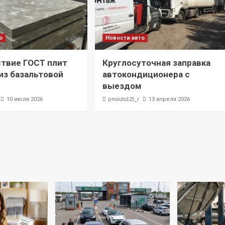
о
Новости авто
твие ГОСТ плит
Круглосуточная заправка
з базальтовой
автокондиционера с
выездом
proauto125_r
10 июля 2026
13 апреля 2026