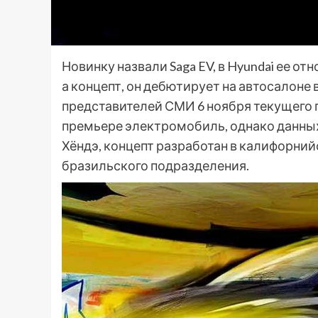
Новинку назвали Saga EV, в Hyundai ее от
а концепт, он дебютирует на автосалоне 
представителей СМИ 6 ноября текущего го
премьере электромобиль, однако данных 
Хёндэ, концепт разработан в калифорни
бразильского подразделения.