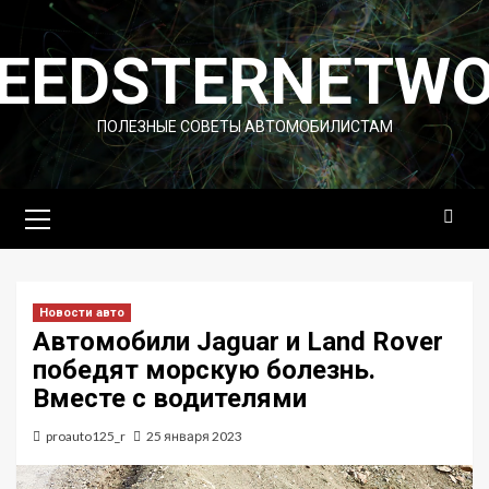
Перейти
к
EEDSTERNETW
содержимому
ПОЛЕЗНЫЕ СОВЕТЫ АВТОМОБИЛИСТАМ
Основное
меню
Новости авто
Автомобили Jaguar и Land Rover
победят морскую болезнь.
Вместе с водителями
proauto125_r
25 января 2023