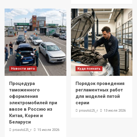
Новости авто
Куда поехать
Процедура
Порядок проведения
таможенного
регламентных работ
оформления
для моделей пятой
электромобилей при
серии
ввозе в Россию из
proauto125_r
13 июля 2026
Китая, Кореи и
Беларуси
proauto125_r
15 июля 2026