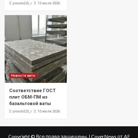
proauto125_r
15 июля 2026
Новости авто
Соответствие ГОСТ
плит ОБМ-ПМ из
базальтовой ваты
proauto125_r
10 июля 2026
Copyright © Все права защищены.
|
CoverNews
от AF