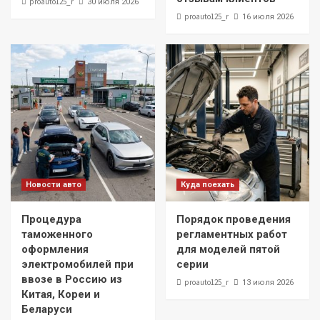
proauto125_r
30 июля 2026
proauto125_r
16 июля 2026
Новости авто
Куда поехать
Процедура
Порядок проведения
таможенного
регламентных работ
оформления
для моделей пятой
электромобилей при
серии
ввозе в Россию из
proauto125_r
13 июля 2026
Китая, Кореи и
Беларуси