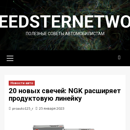
Перейти
к
EEDSTERNETW
содержимому
ПОЛЕЗНЫЕ СОВЕТЫ АВТОМОБИЛИСТАМ
Основное
меню
Новости авто
20 новых свечей: NGK расширяет
продуктовую линейку
proauto125_r
25 января 2023